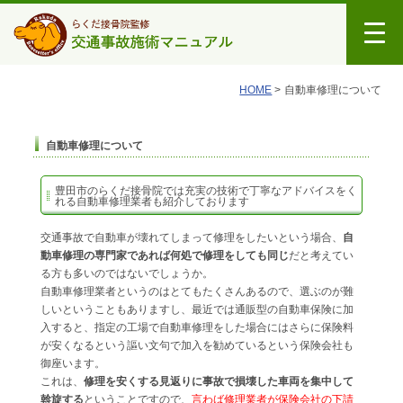
HOME
自動車修理について
自動車修理について
豊田市のらくだ接骨院では充実の技術で丁寧なアドバイスをく
れる自動車修理業者も紹介しております
交通事故で自動車が壊れてしまって修理をしたいという場合、
自
動車修理の専門家であれば何処で修理をしても同じ
だと考えてい
る方も多いのではないでしょうか。
自動車修理業者というのはとてもたくさんあるので、選ぶのが難
しいということもありますし、最近では通販型の自動車保険に加
入すると、指定の工場で自動車修理をした場合にはさらに保険料
が安くなるという謳い文句で加入を勧めているという保険会社も
御座います。
これは、
修理を安くする見返りに事故で損壊した車両を集中して
斡旋する
ということですので、
言わば修理業者が保険会社の下請