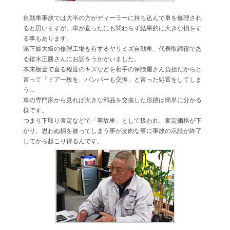
自動車事故では大半の方がディーラーに持ち込んで車を修理され
ると思いますが、車が直ったにも関わらず結果的に大きな損をす
る事もあります。
県下最大級の修理工場を有するヤリミズ自動車、代表取締役であ
る鎗水正勝さんにお話をうかがいました。
本来板金で直る程度のキズなどを相手の保険屋さん負担だからと
言って「ドア一枚を、バンパーも交換」と言った処置をしてしま
う…
車の専門家から見れば大きな部品を交換した形跡は簡単に分かる
様です。
つまり下取り査定などで「事故車」として扱われ、査定価格が下
がり、思わぬ損を被ってしまう事が皮肉な事に事故の示談が終了
してから起こり得るんです。