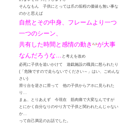
そんなもん 子供にとっては爪の垢程の価値も無い事な
のかと思えば
自然とその中身、フレームより一つ
一つのシーン、
共有した時間と感情の動き
が大事
なんだろうな…
と考えを改め
必死に子供を追いかけて 遊戯施設の職員に怒られたり
(「危険ですので走らないでください～」はい、ごめんな
さい)
滑り台を逆さに滑って 他の子供からアホに見られた
り…
まぁ、とりあえず 今現在 筋肉痛で大変なんですが
とにかく自分なりのやり方で子供と関われたんじゃない
か…
って自己満足のお話でした。