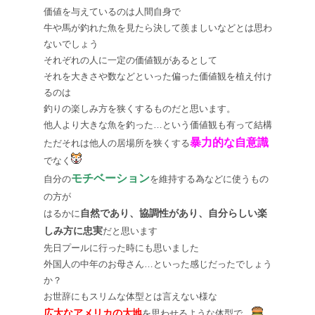
価値を与えているのは人間自身で
牛や馬が釣れた魚を見たら決して羨ましいなどとは思わ
ないでしょう
それぞれの人に一定の価値観があるとして
それを大きさや数などといった偏った価値観を植え付け
るのは
釣りの楽しみ方を狭くするものだと思います。
他人より大きな魚を釣った…という価値観も有って結構
暴力的な自意識
ただそれは他人の居場所を狭くする
でなく
モチベーション
自分の
を維持する為などに使うもの
の方が
自然であり、協調性があり、自分らしい楽
はるかに
しみ方に忠実
だと思います
先日プールに行った時にも思いました
外国人の中年のお母さん…といった感じだったでしょう
か？
お世辞にもスリムな体型とは言えない様な
広大なアメリカの大地
を思わせるような体型で、