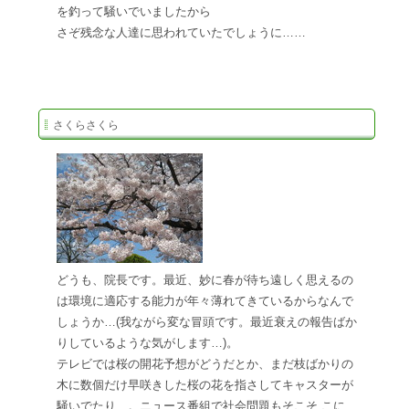
を釣って騒いでいましたから
さぞ残念な人達に思われていたでしょうに……
さくらさくら
どうも、院長です。最近、妙に春が待ち遠しく思えるの
は環境に適応する能力が年々薄れてきているからなんで
しょうか…(我ながら変な冒頭です。最近衰えの報告ばか
りしているような気がします…)。
テレビでは桜の開花予想がどうだとか、まだ枝ばかりの
木に数個だけ早咲きした桜の花を指さしてキャスターが
騒いでたり…。ニュース番組で社会問題もそこそ こに、