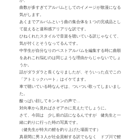
が、
曲数が多すぎてアルバムとしてのイメージが散漫になる
気がします。
あくまでアルバムという曲の集合体を１つの完成品とし
て捉えると違和感アリアリな訳です。
ひねくれたスタイルで音楽を聴いている訳じゃなくて、
気が付くとそうなってるんです。
中学生が自分なりのベストアルバムを編集する時に曲順
をあれこれ悩むのは同じような理由からじゃないでしょ
うか。
話がダラダラと長くなりましたが、そういった点でこの
「アトミックハート」はイケてます。
車で聴いている時なんぞは、ついつい歌ってしまいまし
た。
酸っぱい顔してキンキンの声で…
対向車から見ればさぞアホに見えたでしょうに。
さて、今回は 少し前の話になるんですが 健先生と一
緒に釣りに行った時の写真です。
（健先生が特大の鯉を釣り上げた場面です）
真昼間に男３人が社会貢献する訳でもなく ドブ川で鯉