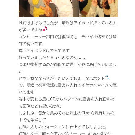
以前はまばらでしたが 最近はアイポッド持っている人
が多いですね
コンピューター部門では低調でも モバイル端末では破
竹の勢いです。
僕もアイポッドは持ってます
持っていましたと言うべきなのか……
つまり携帯するのが面倒で結局 孝弥にあげちゃいまし
た
いや、我ながら何がしたいんでしょーか…ホント
で、最近は携帯電話に音楽を入れてイヤホンマイクで聴
いてます
端末が変わる度にCDからパソコンに音楽を入れ直すの
も面倒だとも思いながら
しぶしぶ 昔から集めていた沢山のCDから流行りもの
までを厳選して
お気に入りのウォークマンに仕上げておりました。
何気なく手に取ったアルバムの一つ一つに思い出が…