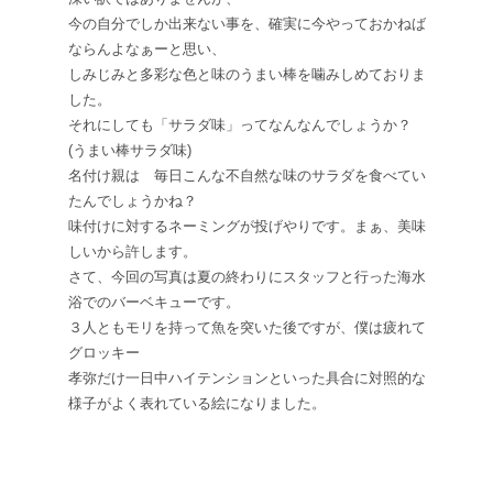
今の自分でしか出来ない事を、確実に今やっておかねば
ならんよなぁーと思い、
しみじみと多彩な色と味のうまい棒を噛みしめておりま
した。
それにしても「サラダ味」ってなんなんでしょうか？
(うまい棒サラダ味)
名付け親は 毎日こんな不自然な味のサラダを食べてい
たんでしょうかね？
味付けに対するネーミングが投げやりです。まぁ、美味
しいから許します。
さて、今回の写真は夏の終わりにスタッフと行った海水
浴でのバーベキューです。
３人ともモリを持って魚を突いた後ですが、僕は疲れて
グロッキー
孝弥だけ一日中ハイテンションといった具合に対照的な
様子がよく表れている絵になりました。