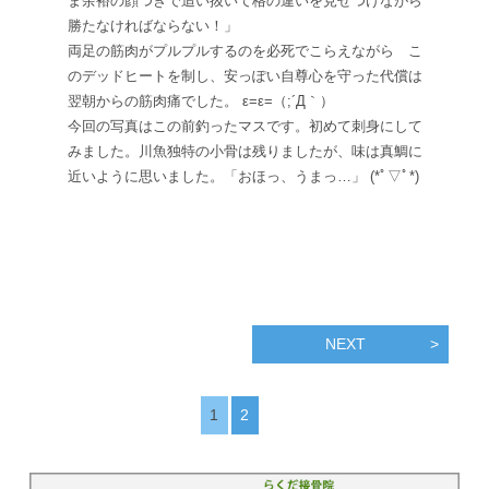
ま余裕の顔つきで追い抜いて格の違いを見せつけながら
勝たなければならない！」
両足の筋肉がプルプルするのを必死でこらえながら こ
のデッドヒートを制し、安っぽい自尊心を守った代償は
翌朝からの筋肉痛でした。 ε=ε=（;´Д｀）
今回の写真はこの前釣ったマスです。初めて刺身にして
みました。川魚独特の小骨は残りましたが、味は真鯛に
近いように思いました。「おほっ、うまっ…」 (*ﾟ▽ﾟ*)
NEXT
1
2