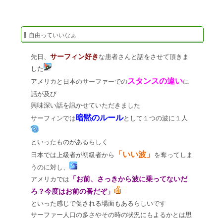
自由っていいなぁ
サーフィン好き
先日、
な患者さんと話をさせて頂きま
した
スタンスの違い
アメリカと日本のサーファーでの
に
話が及び
興味深い話を訊かせていただきました
暗黙のルール
サーフィンでは
として１つの波に１人
といったものがあるらしく
「いい波」
日本では上級者が初級者から
を奪ってしま
うのに対し、
「お前、さっきから波に乗ってないだ
アメリカでは
ろ？今度はお前の番だぞ」
といった感じで促される場面もあるらしいです
サーファー人口の多さやその時の状況にもよるかとは思