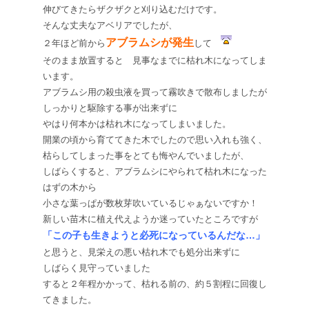
伸びてきたらザクザクと刈り込むだけです。
そんな丈夫なアベリアでしたが、
アブラムシが発生
２年ほど前から
して
そのまま放置すると 見事なまでに枯れ木になってしま
います。
アブラムシ用の殺虫液を買って霧吹きで散布しましたが
しっかりと駆除する事が出来ずに
やはり何本かは枯れ木になってしまいました。
開業の頃から育ててきた木でしたので思い入れも強く、
枯らしてしまった事をとても悔やんでいましたが、
しばらくすると、アブラムシにやられて枯れ木になった
はずの木から
小さな葉っぱが数枚芽吹いているじゃぁないですか！
新しい苗木に植え代えようか迷っていたところですが
「この子も生きようと必死になっているんだな…」
と思うと、見栄えの悪い枯れ木でも処分出来ずに
しばらく見守っていました
すると２年程かかって、枯れる前の、約５割程に回復し
てきました。