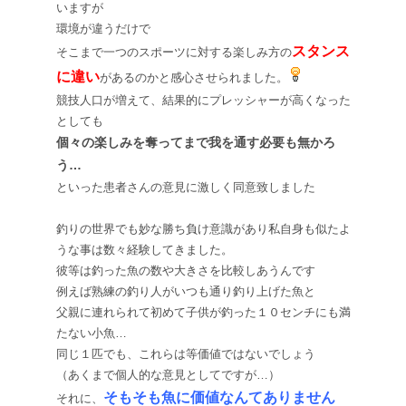
いますが
環境が違うだけで
スタンス
そこまで一つのスポーツに対する楽しみ方の
に違い
があるのかと感心させられました。
競技人口が増えて、結果的にプレッシャーが高くなった
としても
個々の楽しみを奪ってまで我を通す必要も無かろ
う…
といった患者さんの意見に激しく同意致しました
釣りの世界でも妙な勝ち負け意識があり私自身も似たよ
うな事は数々経験してきました。
彼等は釣った魚の数や大きさを比較しあうんです
例えば熟練の釣り人がいつも通り釣り上げた魚と
父親に連れられて初めて子供が釣った１０センチにも満
たない小魚…
同じ１匹でも、これらは等価値ではないでしょう
（あくまで個人的な意見としてですが…）
そもそも魚に価値なんてありません
それに、