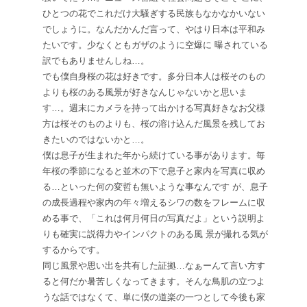
ひとつの花でこれだけ大騒ぎする民族もなかなかいない
でしょうに。なんだかんだ言って、やはり日本は平和み
たいです。少なくともガザのように空爆に 曝されている
訳でもありませんしね…。
でも僕自身桜の花は好きです。多分日本人は桜そのもの
よりも桜のある風景が好きなんじゃないかと思いま
す…。週末にカメラを持って出かける写真好きなお父様
方は桜そのものよりも、桜の溶け込んだ風景を残してお
きたいのではないかと…。
僕は息子が生まれた年から続けている事があります。毎
年桜の季節になると並木の下で息子と家内を写真に収め
る…といった何の変哲も無いような事なんです が、息子
の成長過程や家内の年々増えるシワの数をフレームに収
める事で、「これは何月何日の写真だよ」という説明よ
りも確実に説得力やインパクトのある風 景が撮れる気が
するからです。
同じ風景や思い出を共有した証拠…なぁーんて言い方す
ると何だか暑苦しくなってきます。そんな鳥肌の立つよ
うな話ではなくて、単に僕の道楽の一つとして今後も家