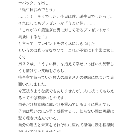
ーパック」を出し、
「誕生日おめでとう」
……！！ そうでした。今日は僕、誕生日でしたっけ。
それにしてもプレゼントが「うまい棒」……
「これが３０歳過ぎた男に対して贈るプレゼントか？
馬鹿にするな！」
と言って プレゼントを強く床に叩きつけた
というのは真っ赤なウソで これが不覚にも非常に嬉し
くて
男３２歳、「うまい棒」を抱えて幸せいっぱいの見苦し
くも情けない笑顔をさらし、
待合室で待っていた数人の患者さんの視線に気づいて赤
面いたしました。
今更祝うような歳でもありませんが、人に祝ってもらえ
るってのは有難いものです。
自分だけ無意味に歳だけを重ねているように思えても
子供は思いのほか早く成長するし、知らない間に両親は
驚く程老け込んでいる。
自分の過去と未来をそれぞれに重ねて感傷に浸る程感慨
深い訳ではありませんが、