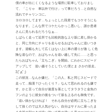
僕の車が出にくくなるような場所に駐車しておりまし
て、「こりゃ 車以外で行け」って事だろう…と自然な
流れでチャリンコに。
ヨロヨロしてます…ちょっとした段差でもコケそうにも
なります。こんな所でコケたらかっこ悪いし、誰か患者
さんに見られるだろうなぁ…
しばらく走って近所でも比較的急な上り坂に差し掛かる
と、同じ方向にチャリを走らせるおばちゃんに追いつき
ます。道幅も大して広くはない上に車の通りが激 しく危
険な道なので、おばちゃんを追い越して先に……と思っ
たらおばちゃん「立ちこぎ」を開始。にわかにスピード
アップして 追い越そうとしていた僕とま さかの並走。
Σ(ﾟдﾟ;)
この状況…なんか嫌だ。「この人、私と同じスピードで
走って…痴漢？ひったくり？」なんて思われるのも嫌で
す。かと言って自分が速度を落としてタラタラと金魚の
フンのように彼女の後をついて坂を上るのも御免です。
「追い抜かなければ！ それも自分が必死に立ちこぎを
して抜くのでは大人気がない。自分はサドルに座ったま