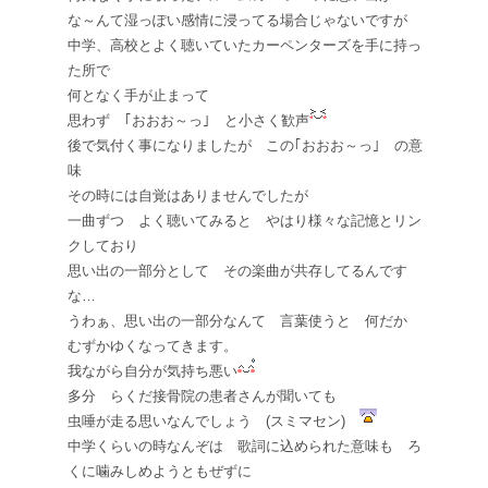
な～んて湿っぽい感情に浸ってる場合じゃないですが
中学、高校とよく聴いていたカーペンターズを手に持っ
た所で
何となく手が止まって
思わず ｢おおお～っ｣ と小さく歓声
後で気付く事になりましたが この｢おおお～っ｣ の意
味
その時には自覚はありませんでしたが
一曲ずつ よく聴いてみると やはり様々な記憶とリン
クしており
思い出の一部分として その楽曲が共存してるんです
な…
うわぁ、思い出の一部分なんて 言葉使うと 何だか
むずかゆくなってきます。
我ながら自分が気持ち悪い
多分 らくだ接骨院の患者さんが聞いても
虫唾が走る思いなんでしょう (スミマセン)
中学くらいの時なんぞは 歌詞に込められた意味も ろ
くに噛みしめようともぜずに