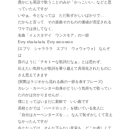
愚かにも英語で歌うことのみが「かっこいい」などと思
っていたんですが
いやぁ、今となっては ただ恥ずかしいばかりで…
だからと言って その楽曲そのものの価値が否定される
ワケでは決してなく、
名曲「イェスタデイ ワンスモア」の一節
Evry sha-la-la-la Evry wo-o-wo-o
(エブリ シャラララ エブリ ウォウォウォ) なんぞ
は
昔のように「テキトーな歌詞だなぁ」とは思わず、
伝えたい気持ちが歌詞を乗り越えて具現化されたものに
さえ思えてきます
(実際はラジオから流れる曲の一節を表すフレーズ)
カレン・カーペンター自身がどういう気持ちで歌ってい
たのかは分かりませんが…
僕にとってはいまだに新鮮で いい曲です
高校とかでは「ハードロック」を聴いている友人に
「自分はカーペンターズを…」 なんて恥ずかしくて言え
なかったんですが
今となっては そんな下らない見栄も どこか虚しくて