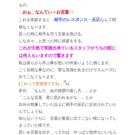
もの」
おぉ、なんてい～お言葉
…
相手のレスポンス・反応
これを実践すると
なんて関
係なくなります。
思った時に相手を労う言葉を投げる。
しなきゃ…と思った時に挨拶をする。
これが天然で実践出来ているスタッフがうちの院に
は何人もいますので驚きます
私は彼らから学ぶ事が思いの外多いように感じます。
ごく自然な事なのに、変な意識があるだけでスムーズに
出てこなくなります。
(
これって悪循環ですね…
)
多分、「なんだ、あの挨拶の返し方…」とか
「こんな言葉、変に思われるかな…」とか
自分が想像していた以上に相手の反応に左右されていた
んでしょうね
知らないうちに 言葉が素直に出てこない様になってし
まっていた様です。
思いを言葉を出す…ってのは やっぱり気持ちいいもん