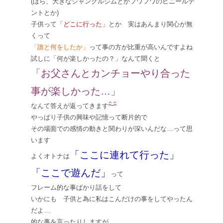
(ほら、大きなジャングルジムとかフワフワのビニールテ
ントとか)
子供って
「どこに行った」
とか 実はあんまり関心が無
くって
「誰と何をしたか」
って事の方が比重が高いんですよね
試しに「何が楽しかったの？」なんて聞くと
「お父さんとカンチョーやり合った
事が楽しかった…」
なんて答えが返ってきます
やっぱり子供の興味や記憶って断片的で
その場面での感情の動きと関わりが深いんだな…って思
います
「ここに連れて行った」
よくオトナは
「ここで遊んだ」
って
フレーム的な事ばかり話をして
いかにも 子供と為に私はこんだけの事をしてやったん
だよ…
的な事を言ったりしますが