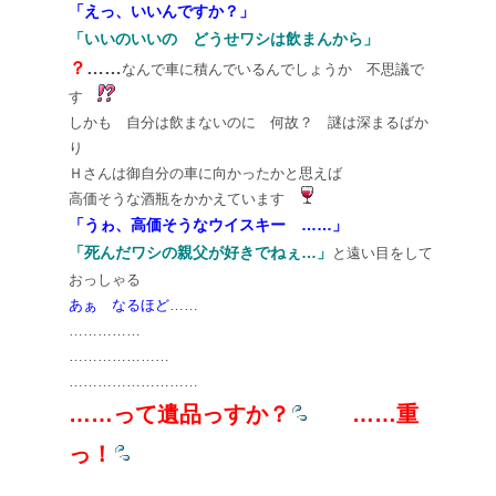
「えっ、いいんですか？」
「いいのいいの どうせワシは飲まんから」
？
……
なんで車に積んでいるんでしょうか 不思議で
す
しかも 自分は飲まないのに 何故？ 謎は深まるばか
り
Ｈさんは御自分の車に向かったかと思えば
高価そうな酒瓶をかかえています
「うゎ、高価そうなウイスキー ……」
「死んだワシの親父が好きでねぇ…」
と遠い目をして
おっしゃる
あぁ なるほど
……
……………
…………………
………………………
……って遺品っすか？
……重
っ！