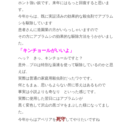
ホント強い奴です。来年にはもっと回復すると思いま
す。
今年からは、既に実証済みの効果的な殺虫剤でアブラム
シを駆除しています
患者さんに造園業の方がいらっしゃいますので
その方にアブラムシの効果的な駆除方法をうかがいまし
た。
「キンチョールがいいよ」
へっ？ きっ、キンチョールですと？
意外…プロは特別な薬液を使って駆除しているのかと思
えば、
実際は普通の家庭用殺虫剤だったワケです。
何ともまぁ、思いもよらない所に答えはあるもので
事実は小説よりも奇なり といった感じです。
実際に使用した翌日にはアブラムシが
黒く変色して沢山の黒ゴマをまぶした様になってまし
た。
死守
今年からはアベリアを
してやりたいですね