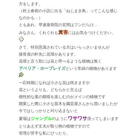
方をします。
（村上春樹の小説に出る「ねじまき鳥」ってこんな感じ
なのかも…）
ともあれ、早速接骨院の玄関はフンだらけ…
糞害
みなさん、くれぐれも
にはお気をつけください。
さて、特別意識されている方はいらっさいませんが
接骨員の軒先に花壇があります。
花壇と言う割には花と呼べるような植物は無く
アベリア・ホープレイズ
という常緑の植物があります
一応時期になれば小さな花は咲きますが
花というよりも、どちらかと言えば
個性的な葉の模様を楽しむのがメインの植物です
開業した際に小さな苗木を園芸屋さんから買いましたが
今ではしっかりと刈り込まないと
ワサワサ
ジャングル
夏場は
のように
茂ってしまいます
とりあえず丈夫が取り柄の植物ですので
管理が苦手な私にぴったり。