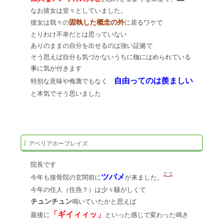
なお彼女は堂々としていました。
固執した概念の外
彼女は我々の
に居るワケで
とりわけ不幸だとは思っていない
ありのままの自分を出せるのは強い証拠で
そう思えば自分も気づかないうちに枷にはめられている
事に気が付きます
自由ってのは羨ましい
特別な意味や侮蔑でもなく
と本気でそう思いました
アベリアホープレイズ
院長です
ツバメ
今年も接骨院の玄関前に
が来ました。
今年の住人（住燕？）は少々騒がしくて
チュンチュン
鳴いていたかと思えば
「ギイィィッ」
最後に
といった感じで変わった鳴き