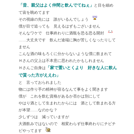
「昔、親父はよく仲間と飲んでてねぇ」
と目を細め
て宙を眺めてます
その視線の先には 誰がいるんでしょう
僕が目で追っても 見えるはずもございません
そんなワケで 仕事終わりに酒瓶を恐る恐る開封
……大丈夫です 飲んだ途端に胸が苦しくなったりして
ません
こんな酒の味もろくに分からないような僕に飲まれて
Ｈさんの父上は不本意に思われたかもしれません
「家で置いとくより 好きな人に飲ん
Ｈさんご自身は
で貰った方がええわ」
と 言っておられました
物には作り手の精神が宿るなんて事をよく聞きます
僕が これを飲む資格があるか否かは別にして
やはり酒として生まれたからには 酒として飲まれる方
が本望……なのかな？
少しずつは 減っていますが
大酒飲みではないので 相変わらず仕事終わりにチビチ
ビやってます