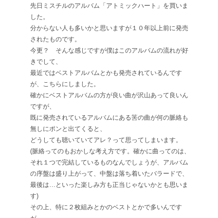
先日ミスチルのアルバム「アトミックハート」を買いま
した。
分からない人も多いかと思いますが１０年以上前に発売
されたものです。
今更？ そんな感じですが僕はこのアルバムの流れが好
きでして、
最近ではベストアルバムとかも発売されているんです
が、こちらにしました。
確かにベストアルバムの方が良い曲が沢山あって良いん
ですが、
既に発売されているアルバムにある筈の曲が何の脈絡も
無しにポンと出てくると、
どうしても聴いていてアレ？って思ってしまいます。
(脈絡ってのもおかしな考え方です。確かに曲ってのは、
それ１つで完結しているものなんでしょうが、アルバム
の序盤は盛り上がって、中盤は落ち着いたバラードで、
最後は…といった楽しみ方も正当じゃないかとも思いま
す)
その上、特に２枚組みとかのベストとかで多いんです