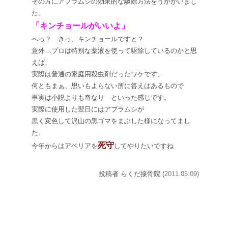
その方にアブラムシの効果的な駆除方法をうかがいまし
た。
「キンチョールがいいよ」
へっ？ きっ、キンチョールですと？
意外…プロは特別な薬液を使って駆除しているのかと思
えば、
実際は普通の家庭用殺虫剤だったワケです。
何ともまぁ、思いもよらない所に答えはあるもので
事実は小説よりも奇なり といった感じです。
実際に使用した翌日にはアブラムシが
黒く変色して沢山の黒ゴマをまぶした様になってまし
た。
死守
今年からはアベリアを
してやりたいですね
投稿者 らくだ接骨院 (
2011.05.09)