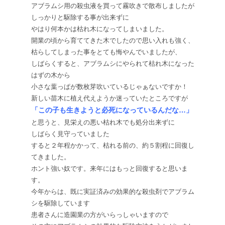
アブラムシ用の殺虫液を買って霧吹きで散布しましたが
しっかりと駆除する事が出来ずに
やはり何本かは枯れ木になってしまいました。
開業の頃から育ててきた木でしたので思い入れも強く、
枯らしてしまった事をとても悔やんでいましたが、
しばらくすると、アブラムシにやられて枯れ木になった
はずの木から
小さな葉っぱが数枚芽吹いているじゃぁないですか！
新しい苗木に植え代えようか迷っていたところですが
「この子も生きようと必死になっているんだな…」
と思うと、見栄えの悪い枯れ木でも処分出来ずに
しばらく見守っていました
すると２年程かかって、枯れる前の、約５割程に回復し
てきました。
ホント強い奴です。来年にはもっと回復すると思いま
す。
今年からは、既に実証済みの効果的な殺虫剤でアブラム
シを駆除しています
患者さんに造園業の方がいらっしゃいますので