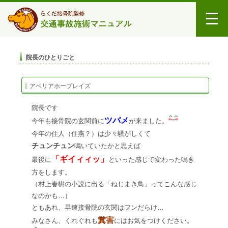
院長のひとりごと
アベリアホープレイズ
院長です
ツバメ
今年も接骨院の玄関前に
が来ました。
今年の住人（住燕？）は少々騒がしくて
チュンチュン
鳴いていたかと思えば
「ギイィィッ」
最後に
といった感じで変わった鳴き
方をします。
（村上春樹の小説に出る「ねじまき鳥」ってこんな感じ
なのかも…）
ともあれ、早速接骨院の玄関はフンだらけ…
糞害
みなさん、くれぐれも
にはお気をつけください。