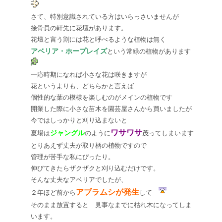
さて、特別意識されている方はいらっさいませんが
接骨員の軒先に花壇があります。
花壇と言う割には花と呼べるような植物は無く
アベリア・ホープレイズ
という常緑の植物があります
一応時期になれば小さな花は咲きますが
花というよりも、どちらかと言えば
個性的な葉の模様を楽しむのがメインの植物です
開業した際に小さな苗木を園芸屋さんから買いましたが
今ではしっかりと刈り込まないと
ワサワサ
ジャングル
夏場は
のように
茂ってしまいます
とりあえず丈夫が取り柄の植物ですので
管理が苦手な私にぴったり。
伸びてきたらザクザクと刈り込むだけです。
そんな丈夫なアベリアでしたが、
アブラムシが発生
２年ほど前から
して
そのまま放置すると 見事なまでに枯れ木になってしま
います。