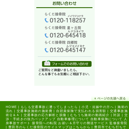
HOME
|
もしも交通事故に遭ってしまったら
|
小児・妊娠中の方へ
|
施術の
流れ
|
交通事故施術の施術費
|
自賠責保険で支払われる損害額
|
交通事故施
術Ｑ＆Ａ
|
交通事故の応力解析と損傷
|
むちうち施術の動画紹介
|
対談
|
交
渉・手続きの強力バックアップ
自動車修理について
自動車保険について
人
身事故サポート
接骨院への転院
お祓い＆月守りの郵送サービス
監修接骨院
|
豊田市のらくだ接骨院のサイトマップはこちらから |
豊田市でむち打ちで