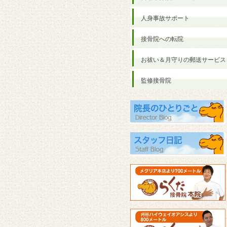
人身事故サポート
接骨院への転院
お祓い＆月守りの郵送サービス
監修接骨院