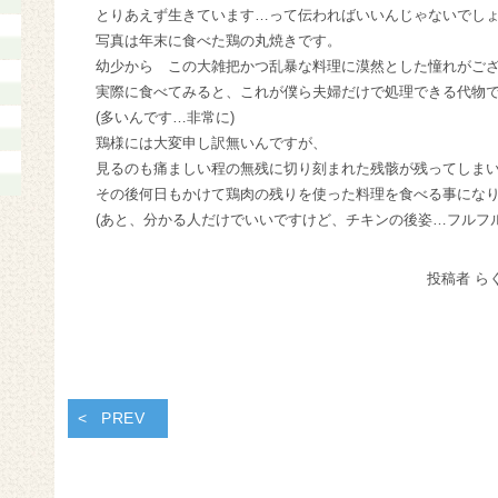
とりあえず生きています…って伝わればいいんじゃないでし
写真は年末に食べた鶏の丸焼きです。
幼少から この大雑把かつ乱暴な料理に漠然とした憧れがご
実際に食べてみると、これが僕ら夫婦だけで処理できる代物
(多いんです…非常に)
鶏様には大変申し訳無いんですが、
見るのも痛ましい程の無残に切り刻まれた残骸が残ってしま
その後何日もかけて鶏肉の残りを使った料理を食べる事になりま
(あと、分かる人だけでいいですけど、チキンの後姿…フルフ
投稿者 ら
PREV