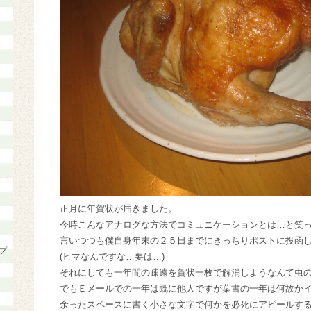
正月に年賀状が届きました。
今時こんなアナログな方法でコミュニケーションとは…と笑
言いつつも僕自身年末の２５日までにきっちりポストに投函
プ
(ヒマなんですな…要は…)
それにしても一年間の疎遠を賀状一枚で解消しようなんて虫
でもＥメールでの一年は既に他人ですが葉書の一年は何故か
余ったスペースに書く小さな文字で何かを必死にアピールす