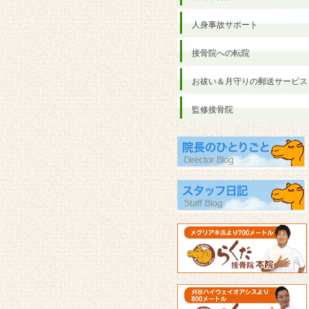
人身事故サポート
接骨院への転院
お祓い＆月守りの郵送サービス
監修接骨院