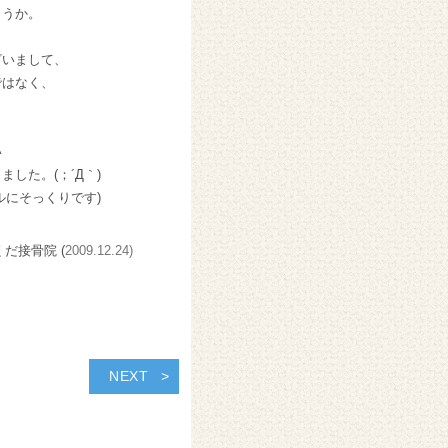
ょうか。
ざいまして、
ではなく、
い
した。(；´Д｀)
ルにそっくりです)
くだ接骨院 (
2009.12.24)
NEXT