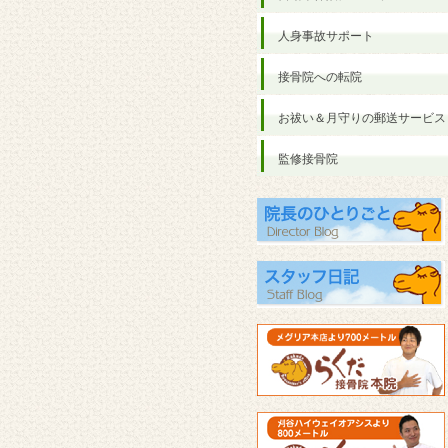
人身事故サポート
接骨院への転院
お祓い＆月守りの郵送サービス
監修接骨院