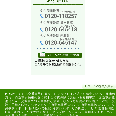
HOME
|
もしも交通事故に遭ってしまったら
|
小児・妊娠中の方へ
|
施術の
流れ
|
交通事故施術の施術費
|
自賠責保険で支払われる損害額
|
交通事故施
術Ｑ＆Ａ
|
交通事故の応力解析と損傷
|
むちうち施術の動画紹介
|
対談
|
交
渉・手続きの強力バックアップ
自動車修理について
自動車保険について
人
身事故サポート
接骨院への転院
お祓い＆月守りの郵送サービス
監修接骨院
|
豊田市のらくだ接骨院のサイトマップはこちらから |
豊田市でむち打ちで
お困りの方お問い合わせ、御相談などはこちらから |