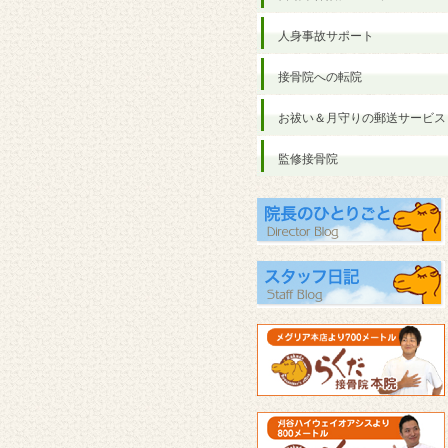
人身事故サポート
接骨院への転院
お祓い＆月守りの郵送サービス
監修接骨院