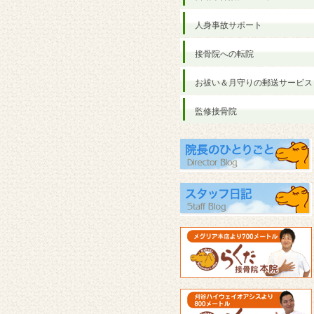
人身事故サポート
接骨院への転院
お祓い＆月守りの郵送サービス
監修接骨院