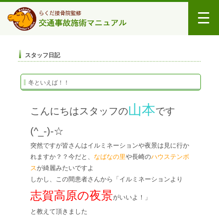
スタッフ日記
冬といえば！！
山本
こんにちはスタッフの
です
(^_-)-☆
突然ですが皆さんはイルミネーションや夜景は見に行か
れますか？？今だと、
なばなの里
や長崎の
ハウステンボ
ス
が綺麗みたいですよ
しかし、この間患者さんから「イルミネーションより
志賀高原の夜景
がいいよ！」
と教えて頂きました