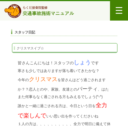
スタッフ日記
クリスマスイブ☆
しょう
皆さんこんにちは！スタッフの
です
寒さも少しではありますが落ち着いてきたかな？
クリスマス
今年の
を皆さんはどう過ごされます
パーティ
か？？恋人との
や、家族、友達との
、はた
また何事もなく過ごされる方もみえるでしょう(^-^)
全力
誰かと一緒に過ごされる方は、今日という日を
で楽しんで
いい思い出を作ってくださいね
１人の方は、、、、、、、、、、全力で明日に備えて休