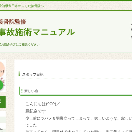
愛知県豊田市のらくだ接骨院へ
でお悩みの方はご相談ください
スタッフ日記
新しい命
こんにちは(^O^)／
亜紀奈です！
少し前にツバメ６羽巣立ってしまって、嬉しいような、寂し
でした
た
巣立ってから、翌日外で水やりしていた時に、数匹集まって