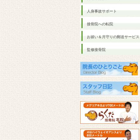
人身事故サポート
接骨院への転院
お祓い＆月守りの郵送サービス
監修接骨院