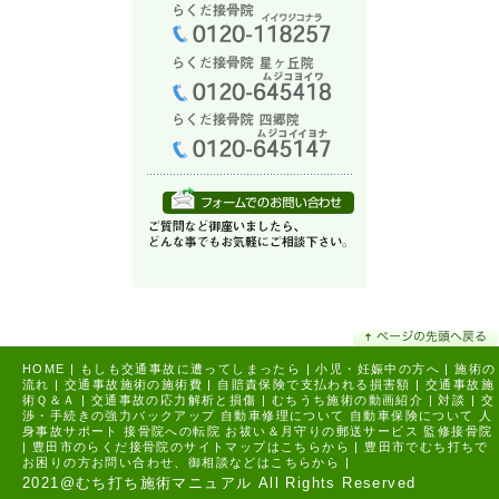
HOME
|
もしも交通事故に遭ってしまったら
|
小児・妊娠中の方へ
|
施術の
流れ
|
交通事故施術の施術費
|
自賠責保険で支払われる損害額
|
交通事故施
術Ｑ＆Ａ
|
交通事故の応力解析と損傷
|
むちうち施術の動画紹介
|
対談
|
交
渉・手続きの強力バックアップ
自動車修理について
自動車保険について
人
身事故サポート
接骨院への転院
お祓い＆月守りの郵送サービス
監修接骨院
|
豊田市のらくだ接骨院のサイトマップはこちらから |
豊田市でむち打ちで
お困りの方お問い合わせ、御相談などはこちらから |
2021@むち打ち施術マニュアル All Rights Reserved