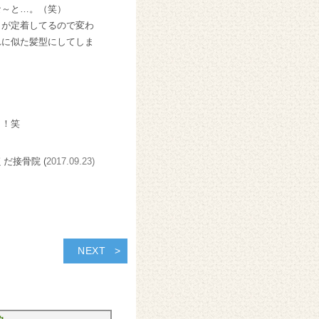
な～と…。（笑）
ラが定着してるので変わ
れに似た髪型にしてしま
！！笑
くだ接骨院 (
2017.09.23)
NEXT