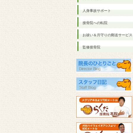
人身事故サポート
接骨院への転院
お祓い＆月守りの郵送サービス
監修接骨院