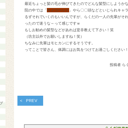
最近ちょっと髪の毛が伸びてきたのでどんな髪型にしようか
院の中では「
キノコヘッド
」やら〇〇頭などといじられキャ
るずそれでいくのもいいんですが、らくだの一人の先輩がそ
ったので迷うな～って感じですｗ
もしお勧めの髪型などがあれば是非教えて下さい！笑
（坊主以外でお願いしますね！笑）
ちなみに先輩はモヒカンにするそうです。
ってことで皆さん、体調にはお気をつけてお過ごしください
投稿者 ら
PREV
プ