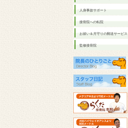
人身事故サポート
接骨院への転院
お祓い＆月守りの郵送サービス
監修接骨院