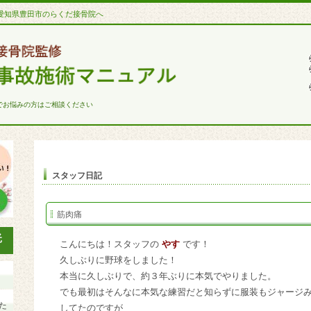
愛知県豊田市のらくだ接骨院へ
でお悩みの方はご相談ください
スタッフ日記
筋肉痛
こんにちは！スタッフの
やす
です！
久しぶりに野球をしました！
本当に久しぶりで、約３年ぶりに本気でやりました。
でも最初はそんなに本気な練習だと知らずに服装もジャージ
た
してたのですが