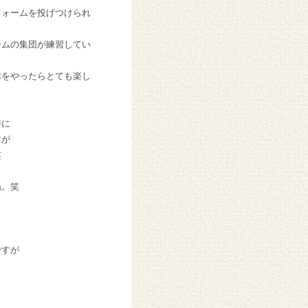
フォームを投げつけられ
ームの集団が練習してい
球をやったらとても楽し
時に
すが
笑
ね。笑
ですが