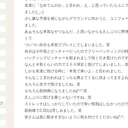
友達に「なめてんのか」と言われ、え…と思っていたらユニ
ました(-_-;)
少し嫌な予感を感じながらグラウンドに向かうと、ユニフォ
ました。
あぁそんな本気なやつなんだ…と思いながらも久しぶりに野
くて
ついつい自分も本気でプレイしてしまいました。笑
自分は小中高とピッチャーだったのでフリーバッティングの
バッティングピッチャーを頼まれまして快く引き受けたので
なんと８割くらいの力で２００球近く投げてしまいました…
しかも友達に投げる時に「本気で来いよ」と言われました。
そんなこと言われればこっちも燃えてくるに決まってますよ
もちろん全力で投げましたね。笑
もちろん筋肉痛になりましたね(^-^;笑
久しぶりに投げる量じゃないですね。笑
プ
ストレッチはしっかりしていたので幸い怪我はしなかったの
筋肉痛で2,3日は苦しみました。笑
皆さんは急に動きすぎないように気を付けてくださいね(^-^;