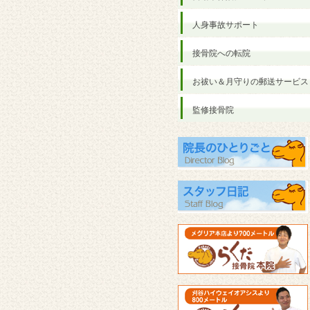
人身事故サポート
接骨院への転院
お祓い＆月守りの郵送サービス
監修接骨院