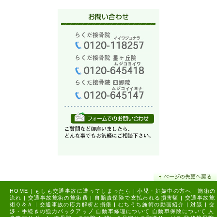
HOME
|
もしも交通事故に遭ってしまったら
|
小児・妊娠中の方へ
|
施術の
流れ
|
交通事故施術の施術費
|
自賠責保険で支払われる損害額
|
交通事故施
術Ｑ＆Ａ
|
交通事故の応力解析と損傷
|
むちうち施術の動画紹介
|
対談
|
交
渉・手続きの強力バックアップ
自動車修理について
自動車保険について
人