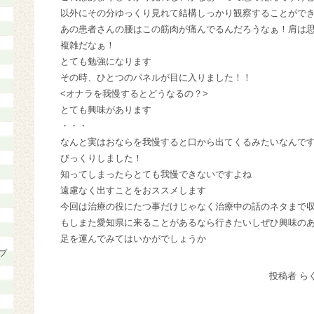
以外にその分ゆっくり見れて結構しっかり観察することがで
あの患者さんの腰はこの筋肉が痛んでるんだろうなぁ！肩は
複雑だなぁ！
とても勉強になります
その時、ひとつのパネルが目に入りました！！
<オナラを我慢するとどうなるの？>
とても興味があります
・・・
なんと実はおならを我慢すると口から出てくるみたいなんで
びっくりしました！
知ってしまったらとても我慢できないですよね
遠慮なく出すことをおススメします
今回は治療の役にたつ事だけじゃなく治療中の話のネタまで
もしまた愛知県に来ることがあるなら行きたいしぜひ興味の
足を運んでみてはいかがでしょうか
プ
投稿者 ら