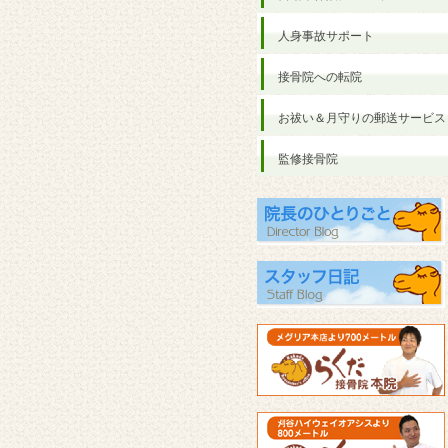
人身事故サポート
接骨院への転院
お祓い＆月守りの郵送サービス
監修接骨院