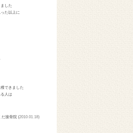
きました
思った以上に
す
収穫できました
ある人は
くだ接骨院 (
2010.01.18)