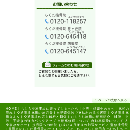
HOME
|
もしも交通事故に遭ってしまったら
|
小児・妊娠中の方へ
|
施術の
流れ
|
交通事故施術の施術費
|
自賠責保険で支払われる損害額
|
交通事故施
術Ｑ＆Ａ
|
交通事故の応力解析と損傷
|
むちうち施術の動画紹介
|
対談
|
交
渉・手続きの強力バックアップ
自動車修理について
自動車保険について
人
身事故サポート
接骨院への転院
お祓い＆月守りの郵送サービス
監修接骨院
|
豊田市のらくだ接骨院のサイトマップはこちらから |
豊田市でむち打ちで