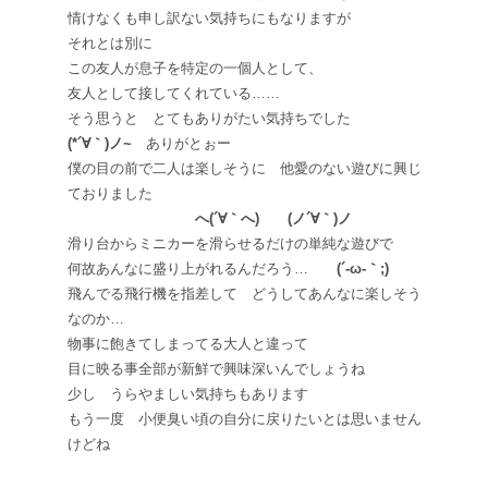
情けなくも申し訳ない気持ちにもなりますが
それとは別に
この友人が息子を特定の一個人として、
友人として接してくれている……
そう思うと とてもありがたい気持ちでした
(*´∀｀)ノ~
ありがとぉー
僕の目の前で二人は楽しそうに 他愛のない遊びに興じ
ておりました
へ(´∀｀へ) (ノ´∀｀)ノ
滑り台からミニカーを滑らせるだけの単純な遊びで
何故あんなに盛り上がれるんだろう…
(´-ω-｀;)ゞ
飛んでる飛行機を指差して どうしてあんなに楽しそう
なのか…
物事に飽きてしまってる大人と違って
目に映る事全部が新鮮で興味深いんでしょうね
少し うらやましい気持ちもあります
もう一度 小便臭い頃の自分に戻りたいとは思いません
けどね