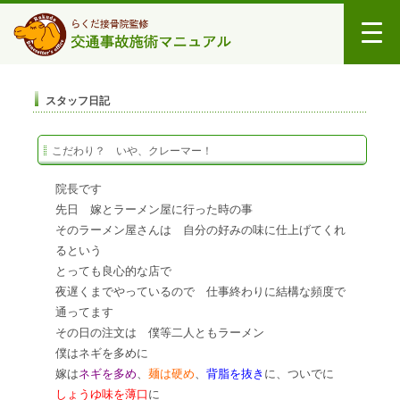
スタッフ日記
こだわり？ いや、クレーマー！
院長です
先日 嫁とラーメン屋に行った時の事
そのラーメン屋さんは 自分の好みの味に仕上げてくれ
るという
とっても良心的な店で
夜遅くまでやっているので 仕事終わりに結構な頻度で
通ってます
その日の注文は 僕等二人ともラーメン
僕はネギを多めに
嫁は
ネギを多め
、
麺は硬め
、
背脂を抜き
に、ついでに
しょうゆ味を薄口
に