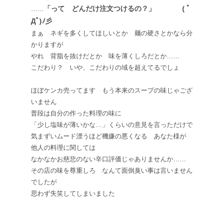
「って どんだけ注文つけるの？」
( ﾟ
……
Дﾟ)ﾉ彡
まぁ ネギを多くしてほしいとか 麺の硬さとかなら分
かりますが
やれ 背脂を抜けだとか 味を薄くしろだとか……
こだわり？ いや、こだわりの域を超えてるでしょ
ほぼケンカ売ってます もう本来のスープの味じゃござ
いません
普段は自分の作った料理の味に
「少し塩味が薄いかな…」くらいの意見を言っただけで
気まずいムード漂うほど機嫌の悪くなる あなた様が
他人の料理に関しては
なかなかお慈悲のない辛口評価じゃありませんか……
その店の味を尊重しろ なんて面倒臭い事は言いません
でしたが
思わず失笑してしまいました