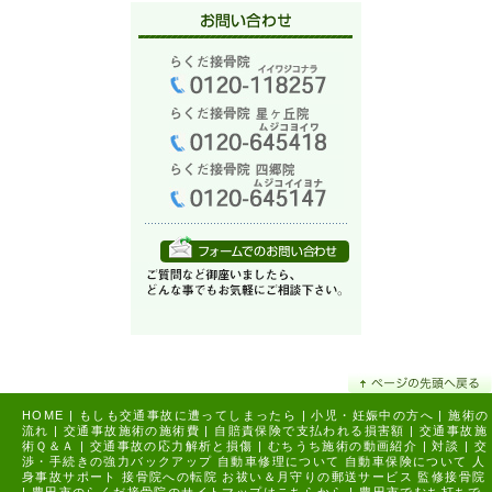
HOME
|
もしも交通事故に遭ってしまったら
|
小児・妊娠中の方へ
|
施術の
流れ
|
交通事故施術の施術費
|
自賠責保険で支払われる損害額
|
交通事故施
術Ｑ＆Ａ
|
交通事故の応力解析と損傷
|
むちうち施術の動画紹介
|
対談
|
交
渉・手続きの強力バックアップ
自動車修理について
自動車保険について
人
身事故サポート
接骨院への転院
お祓い＆月守りの郵送サービス
監修接骨院
|
豊田市のらくだ接骨院のサイトマップはこちらから |
豊田市でむち打ちで