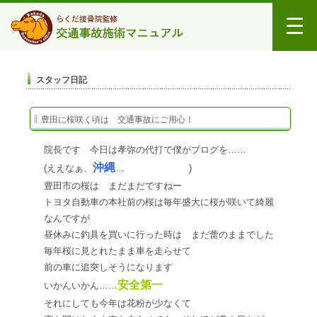
スタッフ日記
豊田に桜咲く頃は 交通事故にご用心！
院長です 今日は孝弥の代打で僕がブログを……
沖縄
(ええなぁ、
…
)
豊田市の桜は まだまだですねー
トヨタ自動車の本社前の桜は毎年盛大に桜が咲いて綺麗
なんですが
昼休みに釣具を買いに行った時は まだ蕾のままでした
毎年桜に見とれたまま車を走らせて
前の車に追突しそうになります
安全第一
いかんいかん……
それにしても今年は花粉が少なくて