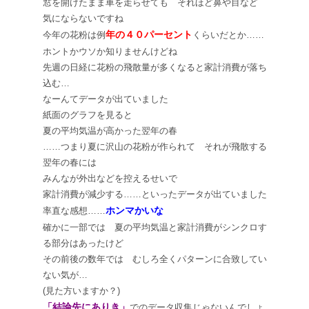
窓を開けたまま車を走らせても それほど鼻や目など
気にならないですね
年の４０パーセント
今年の花粉は例
くらいだとか……
ホントかウソか知りませんけどね
先週の日経に花粉の飛散量が多くなると家計消費が落ち
込む…
なーんてデータが出ていました
紙面のグラフを見ると
夏の平均気温が高かった翌年の春
……つまり夏に沢山の花粉が作られて それが飛散する
翌年の春には
みんなが外出などを控えるせいで
家計消費が減少する……といったデータが出ていました
ホンマかいな
率直な感想……
確かに一部では 夏の平均気温と家計消費がシンクロす
る部分はあったけど
その前後の数年では むしろ全くパターンに合致してい
ない気が…
(見た方いますか？)
「結論先にありき」
でのデータ収集じゃないんでしょ