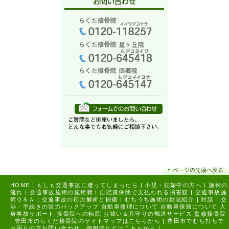
HOME
|
もしも交通事故に遭ってしまったら
|
小児・妊娠中の方へ
|
施術の
流れ
|
交通事故施術の施術費
|
自賠責保険で支払われる損害額
|
交通事故施
術Ｑ＆Ａ
|
交通事故の応力解析と損傷
|
むちうち施術の動画紹介
|
対談
|
交
渉・手続きの強力バックアップ
自動車修理について
自動車保険について
人
身事故サポート
接骨院への転院
お祓い＆月守りの郵送サービス
監修接骨院
|
豊田市のらくだ接骨院のサイトマップはこちらから |
豊田市でむち打ちで
お困りの方お問い合わせ、御相談などはこちらから |