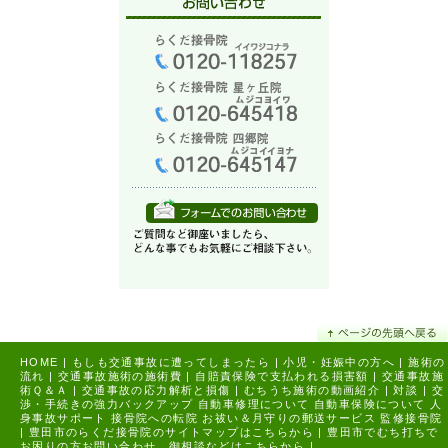
HOME
|
もしも交通事故に遭ってしまったら
|
小児・妊娠中の方へ
|
施術の
流れ
|
交通事故施術の施術費
|
自賠責保険で支払われる損害額
|
交通事故施
術Ｑ＆Ａ
|
交通事故の応力解析と損傷
|
むちうち施術の動画紹介
|
対談
|
交
渉・手続きの強力バックアップ
自動車修理について
自動車保険について
人
身事故サポート
接骨院への転院
お祓い＆月守りの郵送サービス
監修接骨院
|
豊田市のらくだ接骨院のサイトマップはこちらから |
豊田市でむち打ちで
お困りの方お問い合わせ、御相談などはこちらから |