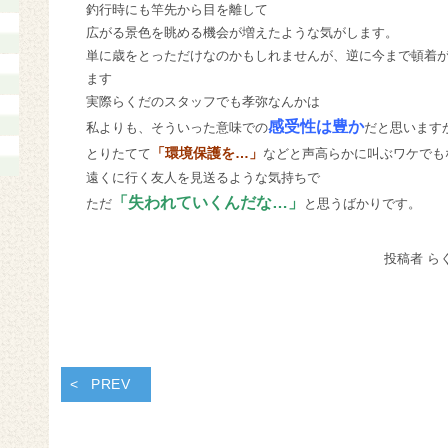
釣行時にも竿先から目を離して
広がる景色を眺める機会が増えたような気がします。
単に歳をとっただけなのかもしれませんが、逆に今まで頓着
ます
実際らくだのスタッフでも孝弥なんかは
感受性は豊か
私よりも、そういった意味での
だと思います
「環境保護を…」
とりたてて
などと声高らかに叫ぶワケでも
遠くに行く友人を見送るような気持ちで
「失われていくんだな…」
ただ
と思うばかりです。
投稿者 ら
PREV