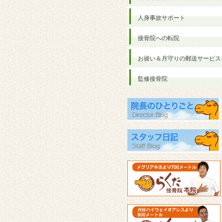
人身事故サポート
接骨院への転院
お祓い＆月守りの郵送サービス
監修接骨院