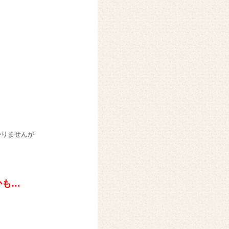
す
かりませんが
かも…