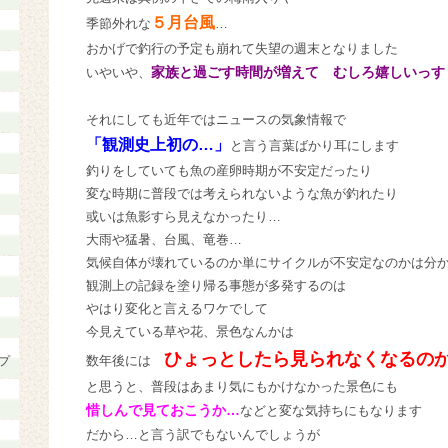
５月台風
季節外れな
…
おかげで釣行の予定も崩れて失望の週末となりました
家族と過ごす時間が増えて むしろ嬉しいっ
いやいや、
それにしても近年ではニュースの気象情報で
「観測史上初の…」
と言う言葉ばかり耳にします
釣りをしていても魚の産卵時期が不安定だったり
変な時期に普段では考えられないような魚が釣れたり
或いは魚影すら見えなかったり…
大雨や猛暑、台風、竜巻…
気候自体が壊れているのか単にサイクルが不安定なのかは分
観測上の記録を塗り帰る事態が多発するのは
やはり変化と言えるワケでして
今見えている草や花、景色なんかは
ひょっとしたら見られなくなるの
数年後には
プ
と思うと、普段はあまり気にもかけなかった景色にも
惜しんで見ておこうか…
などと変な気持ちにもなります
だから…と言う訳でもないんでしょうが