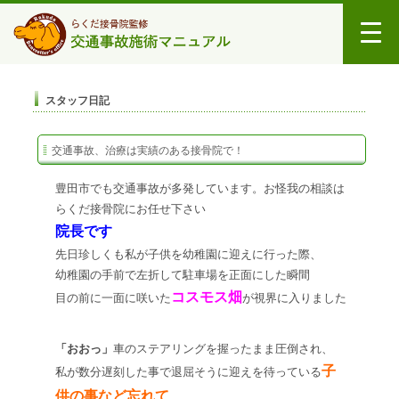
スタッフ日記
交通事故、治療は実績のある接骨院で！
豊田市でも交通事故が多発しています。お怪我の相談は
らくだ接骨院にお任せ下さい
院長です
先日珍しくも私が子供を幼稚園に迎えに行った際、
幼稚園の手前で左折して駐車場を正面にした瞬間
コスモス畑
目の前に一面に咲いた
が視界に入りました
「おおっ」
車のステアリングを握ったまま圧倒され、
子
私が数分遅刻した事で退屈そうに迎えを待っている
供の事など忘れて