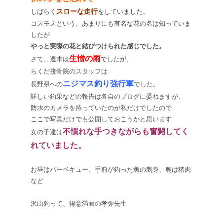
スローな走行
しばらく
をしていました。
コスモスという、あまりにも有名な花の名は知っていま
したが
やっと実際の花と結びつけられた感じでした。
生憎の雨
さて、週末は
でしたが、
らくだ接骨院のスタッフは
ニジマス釣り強行軍
長野県への
でした。
詳しい釣果などの報告は各自のブログに委ねますが、
防水のカメラを持っていたのが私だけでしたので
ここで写真だけでも公開しておこうかと思います
不慣れな手つきながらも奮闘してく
女の子達は
れていました。
お昼はバーベキュー、手前が釣った魚の刺身、奥は猪肉
など
沢山釣って、得意満面の孝弥先生