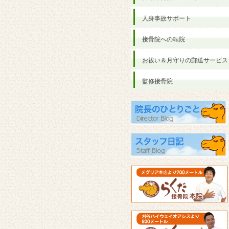
人身事故サポート
接骨院への転院
お祓い＆月守りの郵送サービス
監修接骨院