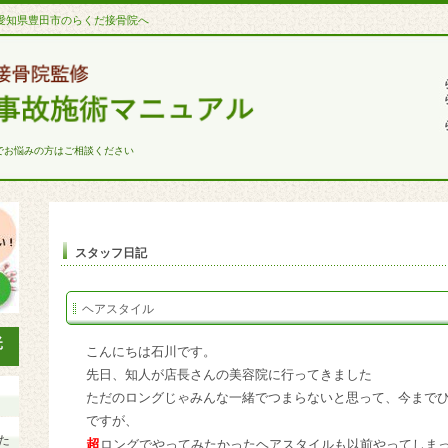
愛知県豊田市のらくだ接骨院へ
でお悩みの方はご相談ください
スタッフ日記
ヘアスタイル
こんにちは
石川です。
先日、知人が店長さんの美容院に行ってきました
ただのロングじゃみんな一緒でつまらない
と思って、今まで
ですが、
た
超
ロングでやってみたかったヘアスタイルも以前やってしま