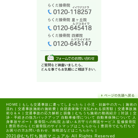
HOME
|
もしも交通事故に遭ってしまったら
|
小児・妊娠中の方へ
|
施術の
流れ
|
交通事故施術の施術費
|
自賠責保険で支払われる損害額
|
交通事故施
術Ｑ＆Ａ
|
交通事故の応力解析と損傷
|
むちうち施術の動画紹介
|
対談
|
交
渉・手続きの強力バックアップ
自動車修理について
自動車保険について
人
身事故サポート
接骨院への転院
お祓い＆月守りの郵送サービス
監修接骨院
|
豊田市のらくだ接骨院のサイトマップはこちらから |
豊田市でむち打ちで
お困りの方お問い合わせ、御相談などはこちらから |
2021@むち打ち施術マニュアル All Rights Reserved