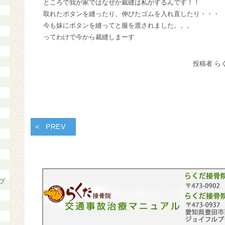
ところで我が家ではなぜか裁縫は私がするんです！！
取れたボタンを縫ったり、伸びたゴムを入れ直したり・・・
今も妹にボタンを縫ってと服を渡されました。。。
ってわけで今から裁縫しまーす
投稿者 ら
PREV
プ