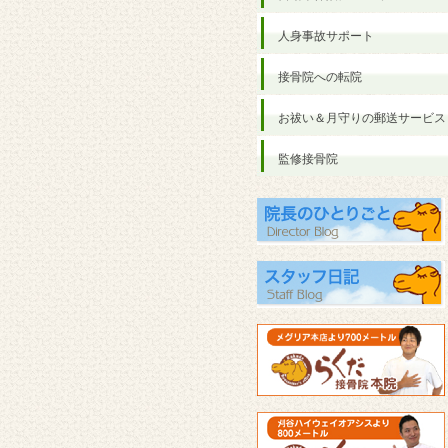
人身事故サポート
接骨院への転院
お祓い＆月守りの郵送サービス
監修接骨院