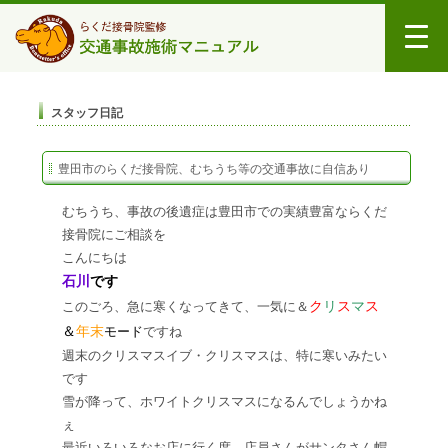
スタッフ日記
豊田市のらくだ接骨院、むちうち等の交通事故に自信あり
むちうち、事故の後遺症は豊田市での実績豊富ならくだ
接骨院にご相談を
こんにちは
石川
です
ク
リ
ス
マ
ス
このごろ、急に寒くなってきて、一気に＆
＆
年末
モード
ですね
週末のクリスマスイブ・クリスマスは、特に寒いみたい
です
雪が降って、ホワイトクリスマスになるんでしょうかね
ぇ
最近いろいろなお店に行く度、店員さんがサンタさん帽