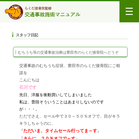
スタッフ日記
むちうち等の交通事故治療は豊田市のらくだ接骨院へどうぞ
交通事故のむちうち症状、豊田市のらくだ接骨院にご相
談を
こんにちは
石川です
先日、洋服を衝動買い
してしまいました
私は、普段そういうことはあまりしないのです
が・・・。
ただでさえ、セール中で３０～５０％オフで、目がキラ
キラ
しちゃうのに、
ただいま、タイムセール行ってま～す
『
』
さらに、２０％オフで～す
『
』