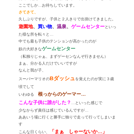
ここでしか…お待ちしています。
さてさて、
久しぶりですが、子供と２人きりで出掛けてきました。
遊園地
、
買い物
、
温泉
、
ゲームセンター
といっ
た様な所を転々と…
中でも最も子供のテンションが高かったのが
ゲームセンター
奴の大好きな
（私独りじゃぁ、まずゲーセンなんぞ行きません）
まぁ、分かる人だけでいいですが
なんと我が子、
Bダッシュ
スーパーマリオの
を覚えたのが実に３歳
頃でして
根っからのゲーマー…
いわゆる
こんな子供に誰がした？
…といった感じで
少なからず責任は感じているんですが…
ああいう場に行くと勝手に独りで走って行ってしまいま
す
「まぁ しゃーないか…」
こんな日くらい、