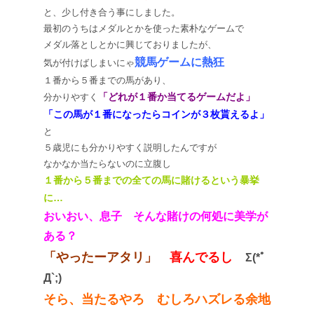
と、少し付き合う事にしました。
最初のうちはメダルとかを使った素朴なゲームで
メダル落としとかに興じておりましたが、
競馬ゲームに熱狂
気が付けばしまいにゃ
１番から５番までの馬があり、
「どれが１番か当てるゲームだよ」
分かりやすく
「この馬が１番になったらコインが３枚貰えるよ」
と
５歳児にも分かりやすく説明したんですが
なかなか当たらないのに立腹し
１番から５番までの全ての馬に賭けるという暴挙
に…
おいおい、息子 そんな賭けの何処に美学が
ある？
「やったーアタリ」
喜んでるし
Σ(*ﾟ
Д`;)
そら、当たるやろ むしろハズレる余地