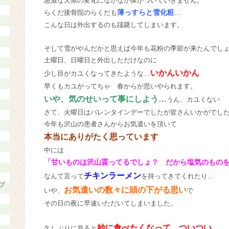
急激な天候の変化になかなか体がついていきません。
薄っすらと雪化粧
らくだ接骨院のらくだも
…
こんな日は外出するのも躊躇してしまいます。
そして雪がやんだかと思えば今年も花粉の季節が来たんでし
土曜日、日曜日と外出しただけなのに
いかんいかん
少し目がカユくなってきたような…
早くもカユがってちゃ 春からが思いやられます。
いや、気のせいって事にしよう…
うん、カユくない
さて、火曜日はバレンタインデーでしたが皆さんいかがでし
今年も沢山の患者さんからお気遣いを頂いて
本当にありがたく思っています
中には
「甘いものは沢山貰ってるでしょ？ だから塩気のもの
チキンラーメン
なんて言って
を持ってきてくれたり…
プ
お気遣いの数々に頭の下がる思い
いや、
で
その日の夜に早速いただいてしまいました。
妙に食べたくなって ついつい…
久しぶりに見ると