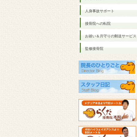
人身事故サポート
接骨院への転院
お祓い＆月守りの郵送サービス
監修接骨院