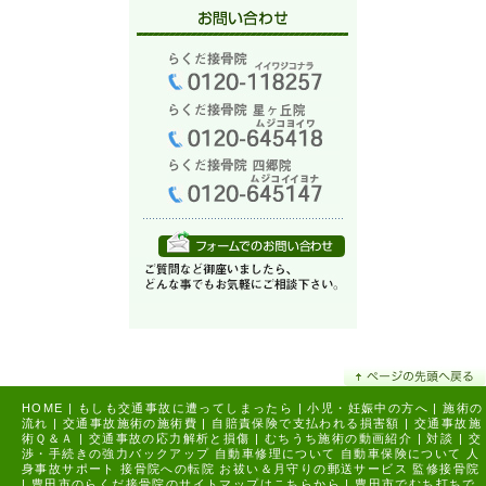
HOME
|
もしも交通事故に遭ってしまったら
|
小児・妊娠中の方へ
|
施術の
流れ
|
交通事故施術の施術費
|
自賠責保険で支払われる損害額
|
交通事故施
術Ｑ＆Ａ
|
交通事故の応力解析と損傷
|
むちうち施術の動画紹介
|
対談
|
交
渉・手続きの強力バックアップ
自動車修理について
自動車保険について
人
身事故サポート
接骨院への転院
お祓い＆月守りの郵送サービス
監修接骨院
|
豊田市のらくだ接骨院のサイトマップはこちらから |
豊田市でむち打ちで