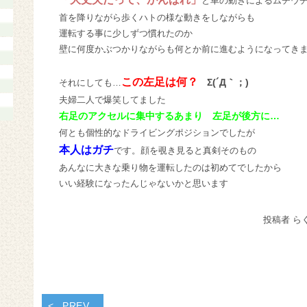
と車の動きによるムチウ
首を降りながら歩くハトの様な動きをしながらも
運転する事に少しずつ慣れたのか
壁に何度かぶつかりながらも何とか前に進むようになってき
この左足は何？
Σ(´Д｀；)
それにしても…
夫婦二人で爆笑してました
右足のアクセルに集中するあまり 左足が後方に…
何とも個性的なドライビングポジションでしたが
本人はガチ
です。顔を覗き見ると真剣そのもの
あんなに大きな乗り物を運転したのは初めてでしたから
いい経験になったんじゃないかと思います
投稿者 ら
PREV