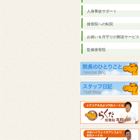
人身事故サポート
接骨院への転院
お祓い＆月守りの郵送サービス
監修接骨院