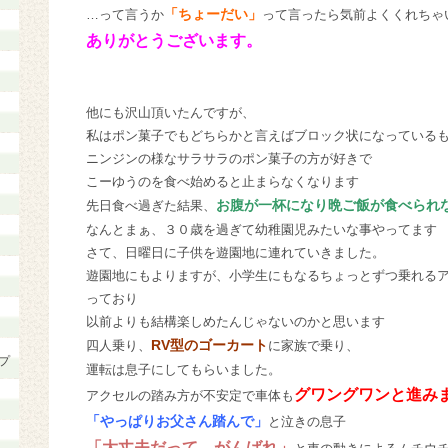
「ちょーだい」
…って言うか
って言ったら気前よくくれちゃ
ありがとうございます。
他にも沢山頂いたんですが、
私はポン菓子でもどちらかと言えばブロック状になっている
ニンジンの様なサラサラのポン菓子の方が好きで
こーゆうのを食べ始めると止まらなくなります
お腹が一杯になり晩ご飯が食べられ
先日食べ過ぎた結果、
なんとまぁ、３０歳を過ぎて幼稚園児みたいな事やってます
さて、日曜日に子供を遊園地に連れていきました。
遊園地にもよりますが、小学生にもなるちょっとずつ乗れる
っており
以前よりも結構楽しめたんじゃないのかと思います
RV型のゴーカート
四人乗り、
に家族で乗り、
プ
運転は息子にしてもらいました。
グワングワンと進み
アクセルの踏み方が不安定で車体も
「やっぱりお父さん踏んで」
と泣きの息子
「大丈夫だって、がんばれ」