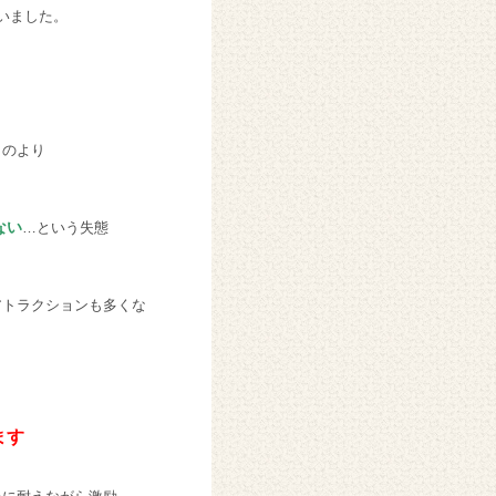
いました。
ものより
ない
…という失態
アトラクションも多くな
ます