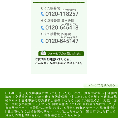
HOME
|
もしも交通事故に遭ってしまったら
|
小児・妊娠中の方へ
|
施術の
流れ
|
交通事故施術の施術費
|
自賠責保険で支払われる損害額
|
交通事故施
術Ｑ＆Ａ
|
交通事故の応力解析と損傷
|
むちうち施術の動画紹介
|
対談
|
交
渉・手続きの強力バックアップ
自動車修理について
自動車保険について
人
身事故サポート
接骨院への転院
お祓い＆月守りの郵送サービス
監修接骨院
|
豊田市のらくだ接骨院のサイトマップはこちらから |
豊田市でむち打ちで
お困りの方お問い合わせ、御相談などはこちらから |