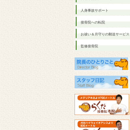
人身事故サポート
接骨院への転院
お祓い＆月守りの郵送サービス
監修接骨院