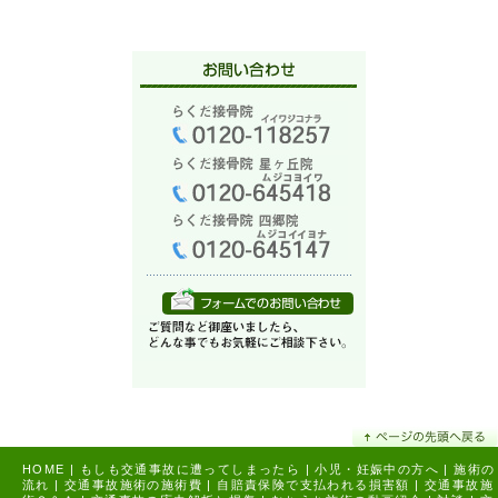
HOME
|
もしも交通事故に遭ってしまったら
|
小児・妊娠中の方へ
|
施術の
流れ
|
交通事故施術の施術費
|
自賠責保険で支払われる損害額
|
交通事故施