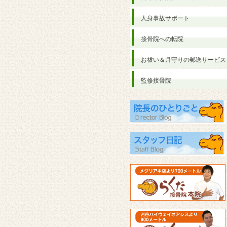
人身事故サポート
接骨院への転院
お祓い＆月守りの郵送サービス
監修接骨院