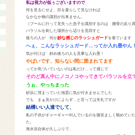
私は視力が低ぅございますので
何を見るにせよ、目を凝らして見なければ
なかなか物の識別が出来ません。
（プールに行って見失った息子を識別するのは 腰骨の反り
パラソルを刺した場所から辺りを見回すと
妙な感じのラッシュガード
後ろの人が 何か
を着ています
へぇ、こんなラッシュガード…ってか入れ墨やん
気が付けば 斜め後ろの人も見事な入れ墨！
やばいです、知らない間に囲まれてます
ってか気づいていないのは私だけ…って感じで
そのど真ん中にノコノコやってきてパラソルを立
うぉ、やっちまった
砂浜に埋まっていた地雷に気が付きませんでした
でも まぁ見かけによらず…と言っては失礼ですが
結構いい人達でして、
私の子供がギャーギャー叫んでいるのを微笑ましく眺めてい
た。
海水浴自体が久しぶりで、