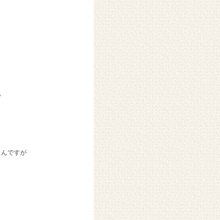
で
たんですが