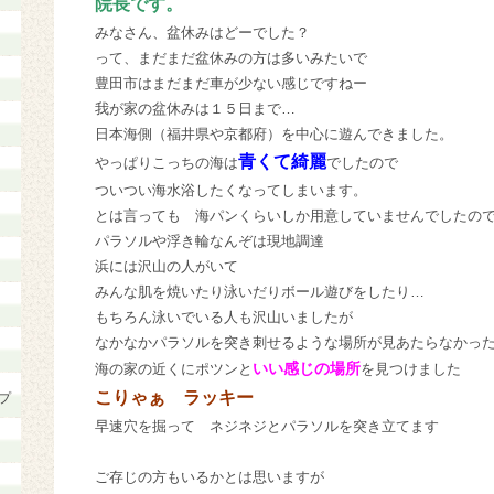
院長です。
みなさん、盆休みはどーでした？
って、まだまだ盆休みの方は多いみたいで
豊田市はまだまだ車が少ない感じですねー
我が家の盆休みは１５日まで…
日本海側（福井県や京都府）を中心に遊んできました。
青くて綺麗
やっぱりこっちの海は
でしたので
ついつい海水浴したくなってしまいます。
とは言っても 海パンくらいしか用意していませんでしたの
パラソルや浮き輪なんぞは現地調達
浜には沢山の人がいて
みんな肌を焼いたり泳いだりボール遊びをしたり…
もちろん泳いでいる人も沢山いましたが
なかなかパラソルを突き刺せるような場所が見あたらなかっ
いい感じの場所
海の家の近くにポツンと
を見つけました
こりゃぁ ラッキー
プ
早速穴を掘って ネジネジとパラソルを突き立てます
ご存じの方もいるかとは思いますが