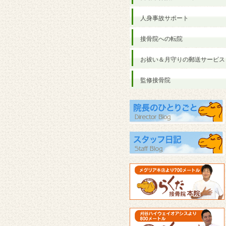
人身事故サポート
接骨院への転院
お祓い＆月守りの郵送サービス
監修接骨院