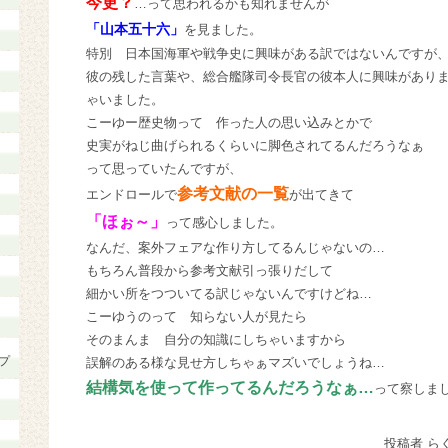
今更？
…って思われるかも知れませんが
「山本五十六」
を見ました。
特別 日本国海軍や戦争史に興味がある訳ではないんですが
彼の残した言葉や、総合艦隊司令長官の彼本人に興味があり
ゃいました。
こーゆー歴史物って 作った人の思い込みとかで
史実がねじ曲げられるくらいに脚色されてるんだろうなぁ
って思っていたんですが、
参考文献の一覧
エンドロールで
が出てきて
「ほぉ～」
って感心しました。
なんだ、案外フェアな作り方してるんじゃないの…
もちろん普段から参考文献引っ張りだして
細かい所をつついてる訳じゃないんですけどね…
こーゆうのって 知らない人が見たら
そのまんま 自分の知識にしちゃいますから
プ
誤解のある様な見せ方しちゃぁマズいでしょうね…
結構気を使って作ってるんだろうなぁ…
って察しま
投稿者 ら