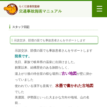
スタッフ日記
示談交渉、賠償の面でも事故患者さんをサポートします
示談交渉、賠償の面でも事故患者さんをサポートします
院長です。
先日、家族で岐阜県の温泉に出掛けました。
創業以来、結構歴史のある旅館らしく、
古い地図
湯上がり後の待合室の様な場所に
が壁に掛か
っていました
水墨で書かれた古地図
使われている漢字も昔風で、
でした
美濃国、伊勢国といった大まかな方向や地域、山の名
前…