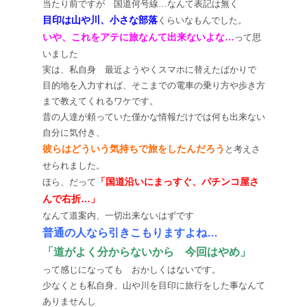
当たり前ですが 国道何号線…なんて表記は無く
目印は山や川、小さな部落
くらいなもんでした。
いや、これをアテに旅なんて出来ないよな…
って思
いました
実は、私自身 最近ようやくスマホに替えたばかりで
目的地を入力すれば、そこまでの電車の乗り方や歩き方
まで教えてくれるワケです。
昔の人達が頼っていた僅かな情報だけでは何も出来ない
自分に気付き、
彼らはどういう気持ちで旅をしたんだろう
と考えさ
せられました。
「国道沿いにまっすぐ、パチンコ屋さ
ほら、だって
んで右折…」
なんて道案内、一切出来ないはずです
普通の人なら引きこもりますよね…
「道がよく分からないから 今回はやめ」
って感じになっても おかしくはないです。
少なくとも私自身、山や川を目印に旅行をした事なんて
ありませんし