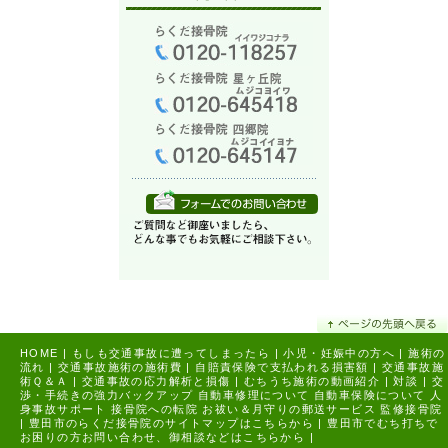
HOME
|
もしも交通事故に遭ってしまったら
|
小児・妊娠中の方へ
|
施術の
流れ
|
交通事故施術の施術費
|
自賠責保険で支払われる損害額
|
交通事故施
術Ｑ＆Ａ
|
交通事故の応力解析と損傷
|
むちうち施術の動画紹介
|
対談
|
交
渉・手続きの強力バックアップ
自動車修理について
自動車保険について
人
身事故サポート
接骨院への転院
お祓い＆月守りの郵送サービス
監修接骨院
|
豊田市のらくだ接骨院のサイトマップはこちらから |
豊田市でむち打ちで
お困りの方お問い合わせ、御相談などはこちらから |