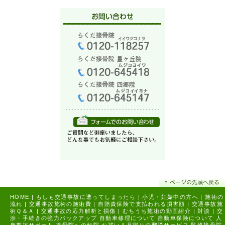
HOME
|
もしも交通事故に遭ってしまったら
|
小児・妊娠中の方へ
|
施術の
流れ
|
交通事故施術の施術費
|
自賠責保険で支払われる損害額
|
交通事故施
術Ｑ＆Ａ
|
交通事故の応力解析と損傷
|
むちうち施術の動画紹介
|
対談
|
交
渉・手続きの強力バックアップ
自動車修理について
自動車保険について
人
身事故サポート
接骨院への転院
お祓い＆月守りの郵送サービス
監修接骨院