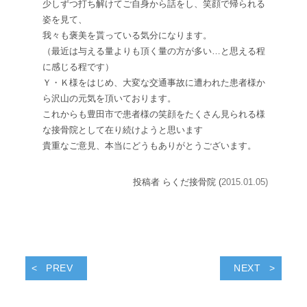
少しずつ打ち解けてご自身から話をし、笑顔で帰られる
姿を見て、
我々も褒美を貰っている気分になります。
（最近は与える量よりも頂く量の方が多い…と思える程
に感じる程です）
Ｙ・Ｋ様をはじめ、大変な交通事故に遭われた患者様か
ら沢山の元気を頂いております。
これからも豊田市で患者様の笑顔をたくさん見られる様
な接骨院として在り続けようと思います
貴重なご意見、本当にどうもありがとうございます。
投稿者 らくだ接骨院 (
2015.01.05)
PREV
NEXT