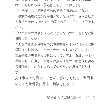
終わらせられる様に善処させて頂いております。
「仕事が忙しくて交通事故の怪我で病院に通えない」
「事故の治療になかなか通えていないので、保険会社の
人身担当者から そろそろ治療を終了してくれ…と言われ
そう」
「いつ仕事の用事が入るか分からないので、なかなか接
骨院に行けない」
こんなご意見をお持ちの交通事故患者さんにはらくだ接
骨院はこれ以上ないパートナーになれると思います。
交通事故の患者さんの身になって、何よりも通いやすい
環境作りに注力し、皆さんの損害回復の一助と成り得る
接骨院をこれからも目指していきたいと思っておりま
す。
交通事故でお困りのことがございましたら、豊田市
のらくだ接骨院に是非ご相談ください。
投稿者 らくだ接骨院 (
2016.01.07)