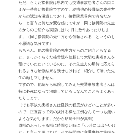
ただ、らくだ接骨院は県内でも交通事故患者さんの口コ
ミが一番多い接骨院ですので、結構他の接骨院の先生方
からの認知も浸透しており、接骨院業界内で有名だか
ら…と言うと何だか変な感じですが、同じ接骨院の先生
方からのご紹介も実際には
1
ヶ月に数件あったりしま
す。（同じ接骨院の先生方から信頼される…というのも
不思議な気分です）
もちろん、他の接骨院の先生方からのご紹介ともなる
と、せっかくらくだ接骨院を信頼して大切な患者さんを
預けていただいているのに、その先生方の期待に応えら
れるような治療結果を残せなければ、紹介して頂いた先
生の顔も立ちません。
ですので、他院から転院してみえた交通事故患者さんは
特に必死になって治療している…なんてこともよくあっ
たりします。
（でも事故の患者さんは怪我の程度がひどいことが多い
ので、正直言って気の抜ける様な症例なんて一つも無い
ような気がします。だから結局全部が真剣）
原様のおっしゃる様に時間ない時に「○○時には出たいけ
ど」と言って頂ければ、その時間内に交通事故の施術を