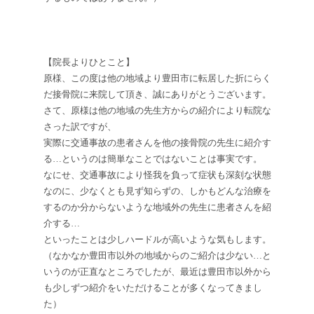
【院長よりひとこと】
原様、この度は他の地域より豊田市に転居した折にらく
だ接骨院に来院して頂き、誠にありがとうございます。
さて、原様は他の地域の先生方からの紹介により転院な
さった訳ですが、
実際に交通事故の患者さんを他の接骨院の先生に紹介す
る…というのは簡単なことではないことは事実です。
なにせ、交通事故により怪我を負って症状も深刻な状態
なのに、少なくとも見ず知らずの、しかもどんな治療を
するのか分からないような地域外の先生に患者さんを紹
介する…
といったことは少しハードルが高いような気もします。
（なかなか豊田市以外の地域からのご紹介は少ない…と
いうのが正直なところでしたが、最近は豊田市以外から
も少しずつ紹介をいただけることが多くなってきまし
た）