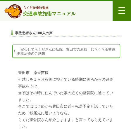
事故患者さん100人の声
「安心してらくださんに転院」豊田市の原様 むちうち＆交通
事故治療のご感想
豊田市 原香苗様
引越しを１ヶ月程後に控えている時期に後ろからの追突
事故をうけ、
当初はその時に住んでいた家の近くの整骨院に通ってい
ました。
そこでははじめから豊田市に近々転居予定と話していた
ため「転居先に近いようなら、
らくだ接骨院さん紹介しますよ」と言ってもらえていま
した。