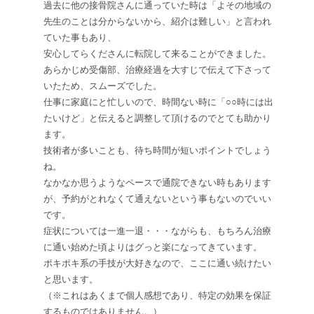
過去に他の接骨院さんに通っていた時は「よその地域の
先生のことは分からないから、紹介は難しい」と言われ
ていた事もあり、
安心してらくださんに転院して来ることができました。
あらかじめ受傷部、治療経過を大すじで伝えて下さって
いたため、スムーズでした。
仕事に家庭にと忙しいので、時間ない時に「○○時には出
たいけど」と伝えると調整して頂けるのでとても助かり
ます。
技術者が多いことも、待ち時間が短いポイントでしょう
ね。
なかなか思うようなペースで通院できない時もあります
が、予約がとれなくて通えないという事もないのでいい
です。
症状については一進一退・・・ながらも、もちろん治療
に通い始めた頃よりはグっと楽になってきています。
ポキポキ系の手技が大好きなので、ここに通い続けたい
と思います。
（※これはあくまで個人感想であり、特定の効果を保証
するものではありません。）