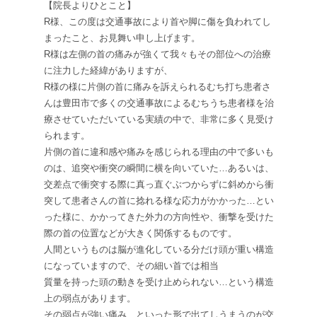
【院長よりひとこと】
R
様、この度は交通事故により首や脚に傷を負われてし
まったこと、お見舞い申し上げます。
R
様は左側の首の痛みが強くて我々もその部位への治療
に注力した経緯がありますが、
R
様の様に片側の首に痛みを訴えられるむち打ち患者さ
んは豊田市で多くの交通事故によるむちうち患者様を治
療させていただいている実績の中で、非常に多く見受け
られます。
片側の首に違和感や痛みを感じられる理由の中で多いも
のは、追突や衝突の瞬間に横を向いていた…あるいは、
交差点で衝突する際に真っ直ぐぶつからずに斜めから衝
突して患者さんの首に捻れる様な応力がかかった…とい
った様に、かかってきた外力の方向性や、衝撃を受けた
際の首の位置などが大きく関係するものです。
人間というものは脳が進化している分だけ頭が重い構造
になっていますので、その細い首では相当
質量を持った頭の動きを受け止められない…という構造
上の弱点があります。
その弱点が強い痛み…といった形で出てしうまうのが交