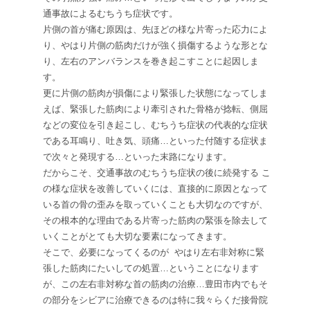
通事故によるむちうち症状です。
片側の首が痛む原因は、先ほどの様な片寄った応力によ
り、やはり片側の筋肉だけが強く損傷するような形とな
り、左右のアンバランスを巻き起こすことに起因しま
す。
更に片側の筋肉が損傷により緊張した状態になってしま
えば、緊張した筋肉により牽引された骨格が捻転、側屈
などの変位を引き起こし、むちうち症状の代表的な症状
である耳鳴り、吐き気、頭痛…といった付随する症状ま
で次々と発現する…といった末路になります。
だからこそ、交通事故のむちうち症状の後に続発する こ
の様な症状を改善していくには、直接的に原因となって
いる首の骨の歪みを取っていくことも大切なのですが、
その根本的な理由である片寄った筋肉の緊張を除去して
いくことがとても大切な要素になってきます。
そこで、必要になってくるのが
やはり左右非対称に緊
張した筋肉にたいしての処置…ということになります
が、この左右非対称な首の筋肉の治療…豊田市内でもそ
の部分をシビアに治療できるのは特に我々らくだ接骨院