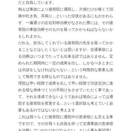
だと自負しています。
例えば事故により接骨院に通院し、片側だけが痛くて頭
痛や吐き気、耳鳴り…といった症状があるにもかかわら
ず、一遍通りの左右対称治療がなされた際には、その接
骨院の事故治療そのものを疑ってかからねばならないか
もしれません。
だれも、担当してくれている接骨院の先生を疑ってかか
ることなどはしたくないとは思いますが、交通事故によ
る治療はいつまでたっても出来る訳ではありません。定
められた期間内に一定の成果を出し、しかるべきときに
は示談をしなければならない…という時限的な要素も決
して無視できる様なものではありません。
理想は早い段階で成果を出して早い段階で示談交渉に進
める様な身体づくりの手助けをさせていただく事であっ
て、それを達成できないようであれば場合によっては通
院する接骨院を変更する…という選択肢も考えていく必
要もあるのではないかと考えます
これは我々らくだ接骨院に通院中の患者様にも言える事
ですので、その分我々も自負を持って交通事故の患者様
を治療していかなければならない…という事を再認識し