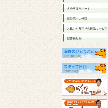
人身事故サポート
接骨院への転院
お祓い＆月守りの郵送サービス
監修接骨院