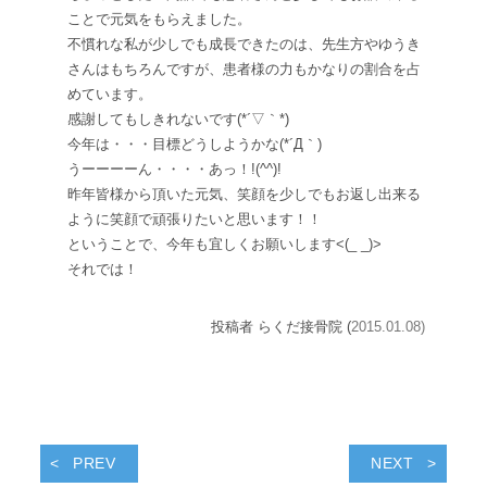
ことで元気をもらえました。
不慣れな私が少しでも成長できたのは、先生方やゆうき
さんはもちろんですが、患者様の力もかなりの割合を占
めています。
感謝してもしきれないです(*´▽｀*)
今年は・・・目標どうしようかな(*´Д｀)
うーーーーん・・・・あっ！!(^^)!
昨年皆様から頂いた元気、笑顔を少しでもお返し出来る
ように笑顔で頑張りたいと思います！！
ということで、今年も宜しくお願いします<(_ _)>
それでは！
投稿者 らくだ接骨院 (
2015.01.08)
PREV
NEXT