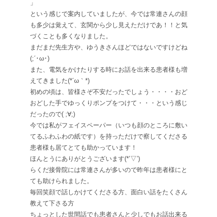
」
という感じで案内していましたが、今では常連さんの顔
も多少は覚えて、玄関から少し見えただけであ！！と気
づくことも多くなりました。
まだまだ先生方や、ゆうきさんほどではないですけどね
(;´･ω･)
また、電気をかけたりする時にお話を出来る患者様も増
えてきました(*´ω｀*)
初めの頃は、皆様さぞ不安だったでしょう・・・・おど
おどした手でゆっくりポンプをつけて・・・という感じ
だったので( ;∀;)
今では私がフェイスペーパー（いつも顔のところに敷い
てるふわふわの紙です）を持っただけで察してくださる
患者様も居てとても助かっています！
ほんとうにありがとうございます(*’▽’)
らくだ接骨院には常連さんが多いので昨年は患者様にと
ても助けられました。
毎回笑顔で話しかけてくださる方、面白い話をたくさん
教えて下さる方
ちょっとした世間話でも患者さんと少しでもお話出来る