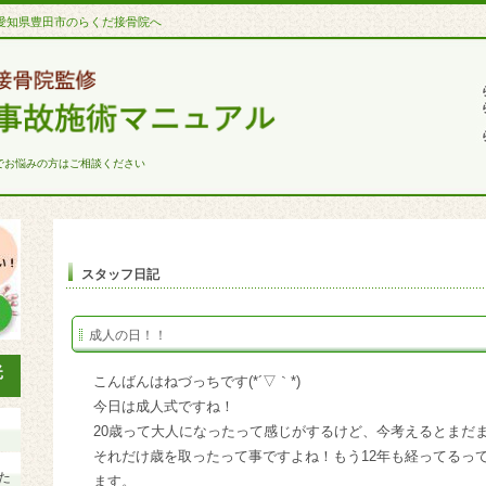
愛知県豊田市のらくだ接骨院へ
でお悩みの方はご相談ください
スタッフ日記
成人の日！！
こんばんはねづっちです(*´▽｀*)
今日は成人式ですね！
20歳って大人になったって感じがするけど、今考えるとまだ
それだけ歳を取ったって事ですよね！もう12年も経ってるっ
た
ます。