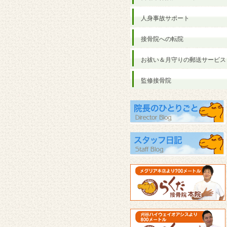
人身事故サポート
接骨院への転院
お祓い＆月守りの郵送サービス
監修接骨院