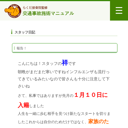
スタッフ日記
報告！
祥
こんにちは！スタッフの
です
朝晩がまだまだ寒いですね
インフルエンザも流行っ
てきているみたいなので皆さんも十分に注意して下
さいね
１月１０日に
さて、私事ではありますが先月の
入籍
しました
人生を一緒に歩む相手を見つけ新たなスタートを切りま
家族のた
した
これからは自分のためだけではなく、